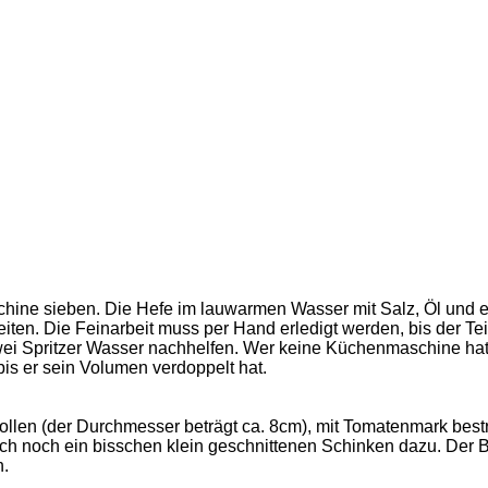
hine sieben. Die Hefe im lauwarmen Wasser mit Salz, Öl und e
n. Die Feinarbeit muss per Hand erledigt werden, bis der Teig sa
, zwei Spritzer Wasser nachhelfen. Wer keine Küchenmaschine ha
s er sein Volumen verdoppelt hat.
llen (der Durchmesser beträgt ca. 8cm), mit Tomatenmark bestre
h noch ein bisschen klein geschnittenen Schinken dazu. Der Be
n.