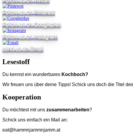
Follow us on Twitter
Follow us on Pinterest
Follow us on Googleplus
Follow us on Instagram
send us an Email
Lesestoff
Du kennst ein wunderbares
Kochboch?
Wir freuen uns über deine Tipps! Schick uns doch die Titel de
Kooperation
Du möchtest mit uns
zusammenarbeiten
?
Schick uns einfach ein Mail an:
eat@hammnjammnjamm.at