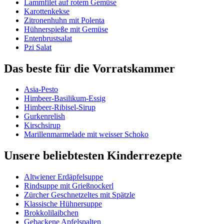
Lammfilet auf rotem Gemüse
Karottenkekse
Zitronenhuhn mit Polenta
Hühnerspieße mit Gemüse
Entenbrustsalat
Pzi Salat
Das beste für die Vorratskammer
Asia-Pesto
Himbeer-Basilikum-Essig
Himbeer-Ribisel-Sirup
Gurkenrelish
Kirschsirup
Marillenmarmelade mit weisser Schoko
Unsere beliebtesten Kinderrezepte
Altwiener Erdäpfelsuppe
Rindsuppe mit Grießnockerl
Zürcher Geschnetzeltes mit Spätzle
Klassische Hühnersuppe
Brokkolilaibchen
Gebackene Apfelspalten