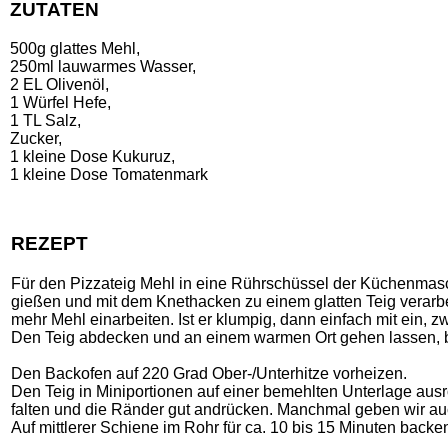
ZUTATEN
500g glattes Mehl,
250ml lauwarmes Wasser,
2 EL Olivenöl,
1 Würfel Hefe,
1 TL Salz,
Zucker,
1 kleine Dose Kukuruz,
1 kleine Dose Tomatenmark
REZEPT
Für den Pizzateig Mehl in eine Rührschüssel der Küchenmasc
gießen und mit dem Knethacken zu einem glatten Teig verarbeite
mehr Mehl einarbeiten. Ist er klumpig, dann einfach mit ein
Den Teig abdecken und an einem warmen Ort gehen lassen, bi
Den Backofen auf 220 Grad Ober-/Unterhitze vorheizen.
Den Teig in Miniportionen auf einer bemehlten Unterlage ausro
falten und die Ränder gut andrücken. Manchmal geben wir auc
Auf mittlerer Schiene im Rohr für ca. 10 bis 15 Minuten backe