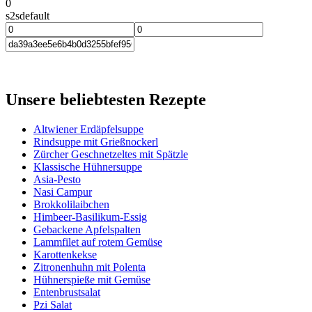
0
s2sdefault
Unsere beliebtesten Rezepte
Altwiener Erdäpfelsuppe
Rindsuppe mit Grießnockerl
Zürcher Geschnetzeltes mit Spätzle
Klassische Hühnersuppe
Asia-Pesto
Nasi Campur
Brokkolilaibchen
Himbeer-Basilikum-Essig
Gebackene Apfelspalten
Lammfilet auf rotem Gemüse
Karottenkekse
Zitronenhuhn mit Polenta
Hühnerspieße mit Gemüse
Entenbrustsalat
Pzi Salat