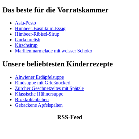
Das beste für die Vorratskammer
Asia-Pesto
Himbeer-Basilikum-Essig
Himbeer-Ribisel-Sirup
Gurkenrelish
Kirschsirup
Marillenmarmelade mit weisser Schoko
Unsere beliebtesten Kinderrezepte
Altwiener Erdäpfelsuppe
Rindsuppe mit Grießnockerl
Zürcher Geschnetzeltes mit Spätzle
Klassische Hühnersuppe
Brokkolilaibchen
Gebackene Apfelspalten
RSS-Feed