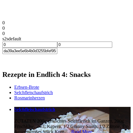
0
0
0
s2sdefault
Rezepte in Endlich 4: Snacks
Erbsen-Brote
Selchfleischaufstrich
Rosmarinherzen
Selchfleischaufstrich
ZUTATEN 200g gekochtes Selchfleisch im Ganzen, 200g
Frischkäse, 2 EL Kapern, 1/2 Granny Smith, 1/2 Zitrone, Ein
daumengroßes Stück Kren,
…
Read More