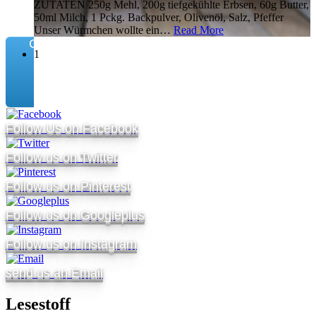
ZUTATEN 250g Mehl, 200g tiefgekühlte Erbsen, 60g Butter,
50ml Milch, 1 Pckg. Backpulver, Olivenöl, Salz, Pfeffer
Unser Würmchen wollte ein
…
Read More
Connect
1
Follow Us on Facebook
Follow us on Twitter
Follow us on Pinterest
Follow us on Googleplus
Follow us on Instagram
send us an Email
Lesestoff