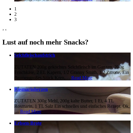
1
2
3
›
‹
Lust auf noch mehr Snacks?
Selchfleischaufstrich
ZUTATEN 200g gekochtes Selchfleisch im Ganzen, 200g
Frischkäse, 2 EL Kapern, 1/2 Granny Smith, 1/2 Zitrone, Ein
daumengroßes Stück Kren,
…
Read More
Rosmarinherzen
ZUTATEN 300g Mehl, 200g kalte Butter, 1 Ei, 4 TL
Rosmarin, 1 TL Salz Ein schnelles und einfaches Rezept. Ok,
…
Read More
Erbsen-Brote