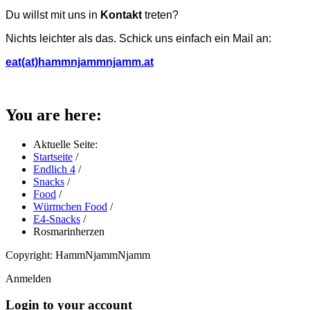
Du willst mit uns in
Kontakt
treten?
Nichts leichter als das. Schick uns einfach ein Mail an:
eat(at)hammnjammnjamm.at
You are here:
Aktuelle Seite:
Startseite
/
Endlich 4
/
Snacks
/
Food
/
Würmchen Food
/
E4-Snacks
/
Rosmarinherzen
Copyright: HammNjammNjamm
Anmelden
Login to your account